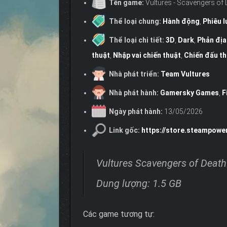
Tên game:
Vultures - Scavengers of 
Thể loại chung:
Hành động
,
Phiêu l
Thể loại chi tiết:
3D
,
Dark
,
Phản địa
thuật
,
Nhập vai chiến thuật
,
Chiến đấu th
Nhà phát triển:
Team Vultures
Nhà phát hành:
Gamersky Games
,
F
Ngày phát hành:
13/05/2026
Link gốc:
https://store.steampow
Vultures Scavengers of Death
Dung lượng: 1.5 GB
Các game tương tự: