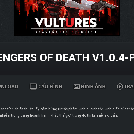
NGERS OF DEATH V1.0.4-
WNLOAD
CẤU HÌNH
HÌNH ẢNH
TRA
g tính chiến thuật, lấy cảm hứng từ tác phẩm kinh dị sinh tồn kinh điển của thập
h nhiễm trùng đang hoành hành khắp thế giới trong đô thị bị nhiễm khuẩn.