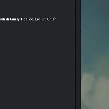
inh dị tâm lý
,
Hoài cổ
,
Lén lút
,
Chiến