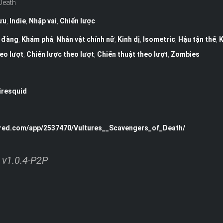
Death
ưu
,
Indie
,
Nhập vai
,
Chiến lược
 đàng
,
Khám phá
,
Nhân vật chính nữ
,
Kinh dị
,
Isometric
,
Hậu tận thế
,
K
eo lượt
,
Chiến lược theo lượt
,
Chiến thuật theo lượt
,
Zombies
iresquid
ered.com/app/2537470/Vultures__Scavengers_of_Death/
 v1.0.4-P2P