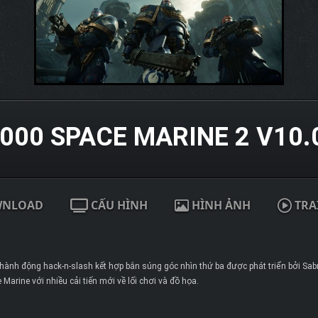
0 SPACE MARINE 2 V10.0
WNLOAD
CẤU HÌNH
HÌNH ẢNH
TRA
ành động hack-n-slash kết hợp bắn súng góc nhìn thứ ba được phát triển bởi Sabre
arine với nhiều cải tiến mới về lối chơi và đồ họa.