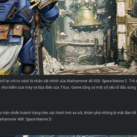
trở lại với tư cách là nhân vật chính của Warhammer 40.000: Space Marine 2. Trò c
dụ như kiếm cưa máy và búa điện của Titus. Game cũng có một số yếu tố đấu súng 
c trận chiến hoành tráng trên các hành tinh xa xôi, khám phá những bí mật đen tố
Warhammer 40K: Space Marine 2!