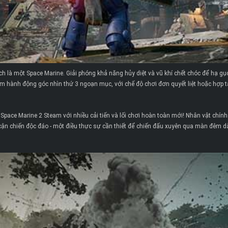
ch là một Space Marine. Giải phóng khả năng hủy diệt và vũ khí chết chóc để hạ gụ
m hành động góc nhìn thứ 3 ngoạn mục, với chế độ chơi đơn quyết liệt hoặc hợp t
pace Marine 2 Steam với nhiều cải tiến và lối chơi hoàn toàn mới! Nhân vật chính p
 cận chiến độc đáo - một điều thực sự cần thiết để chiến đấu xuyên qua màn đêm dà