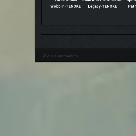
Three Goblin
Runa And the Chaikuru
Spon
Wobblin-TENOKE
Legacy-TENOKE
Pat
© 2026 Skidrowcodex