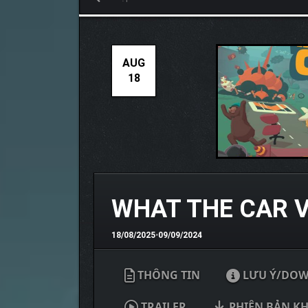
AUG
18
WHAT THE CAR V
18/08/2025
•
09/09/2024
THÔNG TIN
LƯU Ý/DO
TRAILER
PHIÊN BẢN K