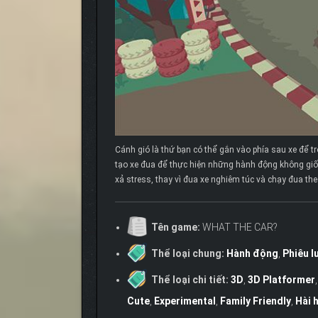
Cánh gió là thứ bạn có thể gắn vào phía sau xe để t
tạo xe đua để thực hiện những hành động không giống 
xả stress, thay vì đua xe nghiêm túc và chạy đua th
Tên game:
WHAT THE CAR?
Thể loại chung:
Hành động
,
Phiêu l
Thể loại chi tiết:
3D
,
3D Platformer
Cute
,
Experimental
,
Family Friendly
,
Hài 