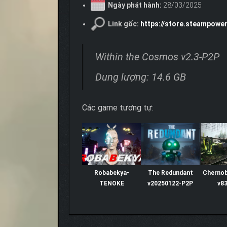
Ngày phát hành:
28/03/2025
Link gốc:
https://store.steampow
Within the Cosmos v2.3-P2P
Dung lượng: 14.6 GB
Các game tương tự:
Robabekya-
The Redundant
Chernob
TENOKE
v20250122-P2P
v83