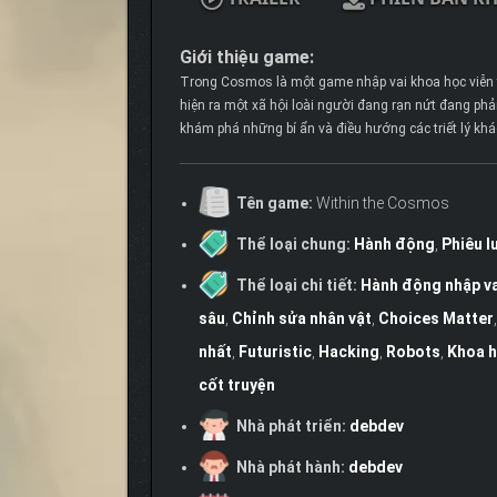
Giới thiệu game:
Trong Cosmos là một game nhập vai khoa học viễn t
hiện ra một xã hội loài người đang rạn nứt đang phả
khám phá những bí ẩn và điều hướng các triết lý khá
Tên game:
Within the Cosmos
Thể loại chung:
Hành động
,
Phiêu l
Thể loại chi tiết:
Hành động nhập va
sâu
,
Chỉnh sửa nhân vật
,
Choices Matter
nhất
,
Futuristic
,
Hacking
,
Robots
,
Khoa h
cốt truyện
Nhà phát triển:
debdev
Nhà phát hành:
debdev