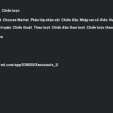
g
,
Chiến lược
t
,
Choices Matter
,
Phân lớp nhân vật
,
Chiến đấu
,
Nhập vai cổ điển
,
Hu
 truyện
,
Chiến thuật
,
Theo lượt
,
Chiến đấu theo lượt
,
Chiến lược theo
ve
ered.com/app/538030/Xenonauts_2/