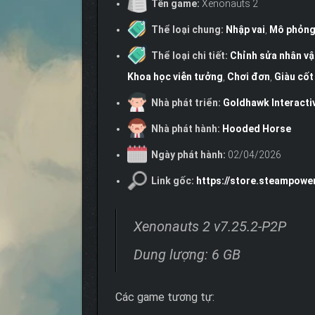
Tên game:
Xenonauts 2
Thể loại chung:
Nhập vai
,
Mô phỏn
Thể loại chi tiết:
Chỉnh sửa nhân vậ
Khoa học viễn tưởng
,
Chơi đơn
,
Giàu cốt
Nhà phát triển:
Goldhawk Interacti
Nhà phát hành:
Hooded Horse
Ngày phát hành:
02/04/2026
Link gốc:
https://store.steampow
Xenonauts 2 v7.25.2-P2P
Dung lượng: 6 GB
Các game tương tự: