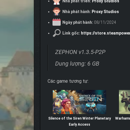
Nhà phát triển:
Proxy Studios
Nhà phát hành:
Proxy Studios
Ngày phát hành:
08/11/2024
Link gốc:
https://store.steampow
ZEPHON v1.3.5-P2P
Dung lượng: 6 GB
Các game tương tự:
Silence of the Siren Winter Planetary
Warhamme
Early Access