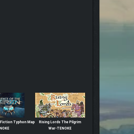
 Fiction Typhon Map
Rising Lords The Pilgrim
ENOKE
War-TENOKE