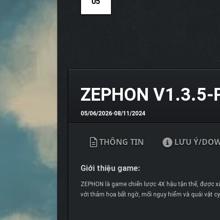
05
ZEPHON V1.3.5-
05/06/2026
•
08/11/2024
THÔNG TIN
LƯU Ý/DO
Giới thiệu game:
ZEPHON là game chiến lược 4X hậu tận thế, được xâ
với thảm họa bất ngờ, mối nguy hiểm và quái vật c