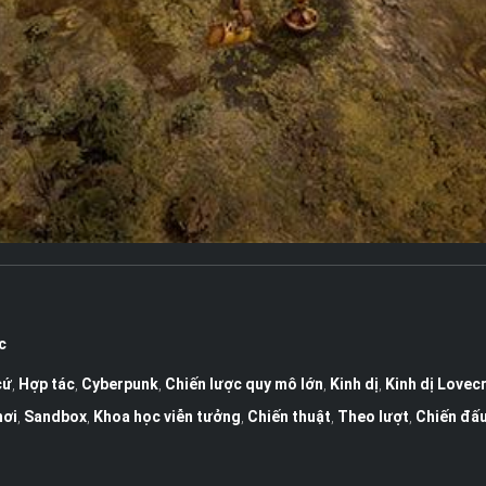
c
cứ
,
Hợp tác
,
Cyberpunk
,
Chiến lược quy mô lớn
,
Kinh dị
,
Kinh dị Lovec
hơi
,
Sandbox
,
Khoa học viễn tưởng
,
Chiến thuật
,
Theo lượt
,
Chiến đấu