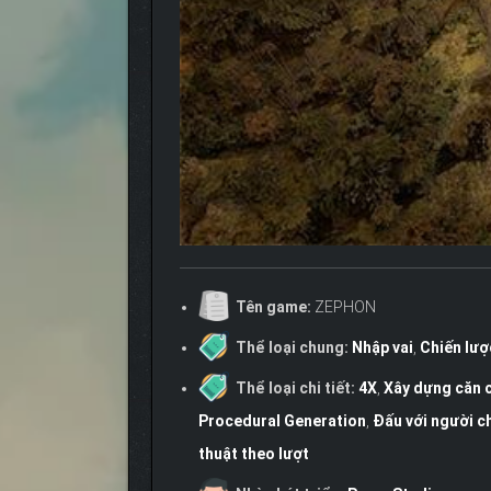
Tên game:
ZEPHON
Thể loại chung:
Nhập vai
,
Chiến lượ
Thể loại chi tiết:
4X
,
Xây dựng căn 
Procedural Generation
,
Đấu với người c
thuật theo lượt