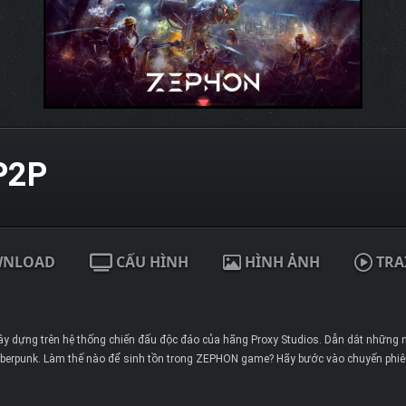
P2P
WNLOAD
CẤU HÌNH
HÌNH ẢNH
TRA
y dựng trên hệ thống chiến đấu độc đáo của hãng Proxy Studios. Dẫn dắt những n
yberpunk. Làm thế nào để sinh tồn trong ZEPHON game? Hãy bước vào chuyến phiêu