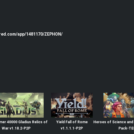
ered.com/app/1481170/ZEPHON/
r 40000 Gladius Relics of
Yield Fall of Rome
Heroes of Science and
War v1.18.2-P2P
v1.1.1.1-P2P
Pack-T