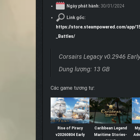
Ngày phát hành:
30/01/2024
Link gốc:
https://store.steampowered.com/app/1
_Battles/
Corsairs Legacy v0.2946 Earl
Dung lượng: 13 GB
Các game tương tự:
Rise of Piracy
Caribbean Legend
My
v20260804 Early
Maritime Stories-
Ad