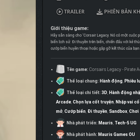
TRAILER
PHIÊN BẢN K
Giới thiệu game:
Hãy sẵn sàng cho ‘Corsair Legacy. Nó có một cuộc 
biển lịch sử. Đi thuyền trên biển, chiến đấu với kẻ 
cướp biển huyền thoại hoặc gặp gỡ kết thúc của bạn 
Tên game:
Corsairs Legacy - Pirate A
Thể loại chung:
Hành động
,
Phiêu l
Thể loại chi tiết:
3D
,
Hành động nhậ
Arcade
,
Chọn lựa cốt truyện
,
Nhập vai cổ
mở
,
Cướp biển
,
Đi thuyền
,
Sandbox
,
Chơi
Nhà phát triển:
Mauris
,
Tech-5 UG
Nhà phát hành:
Mauris Games OU