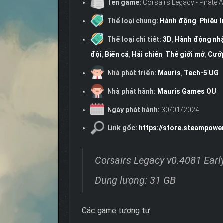
Tên game:
Corsairs Legacy - Pirate 
Thể loại chung:
Hành động
,
Phiêu l
Thể loại chi tiết:
3D
,
Hành động nhậ
đội
,
Biển cả
,
Hải chiến
,
Thế giới mở
,
Cướp
Nhà phát triển:
Mauris
,
Tech-5 UG
Nhà phát hành:
Mauris Games OU
Ngày phát hành:
30/01/2024
Link gốc:
https://store.steampow
Corsairs Legacy v0.4081 Earl
Dung lượng: 31 GB
Các game tương tự: