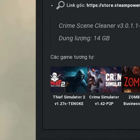
Link gốc:
https://store.steampow
Crime Scene Cleaner v3.0.1.1
Dung lượng: 14 GB
Các game tương tự:
Thief Simulator 2
Crime Simulator
ZOMB
v1.27c-TENOKE
v1.42-P2P
Business