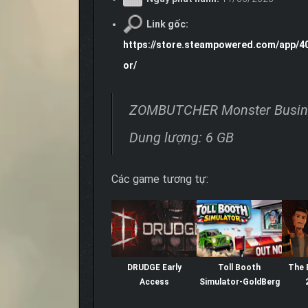
Link gốc:
https://store.steampowered.com/app
or/
ZOMBUTCHER Monster Busine
Dung lượng: 6 GB
Các game tương tự:
DRUDGE Early
Toll Booth
The 
Access
Simulator-GoldBerg