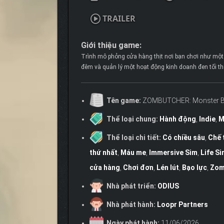
TRAILER
Giới thiệu game:
Trình mô phỏng cửa hàng thịt nơi bạn chơi như một 
đêm và quản lý một hoạt động kinh doanh đen tối thô
Tên game:
ZOMBUTCHER: Monster Bu
Thể loại chung:
Hành động
,
Indie
,
M
Thể loại chi tiết:
Có chiều sâu
,
Chế 
thứ nhất
,
Máu me
,
Immersive Sim
,
Life S
cửa hàng
,
Chơi đơn
,
Lén lút
,
Bạo lực
,
Zom
Nhà phát triển:
ODIUS
Nhà phát hành:
Loopr Partners
Ngày phát hành:
11/06/2026