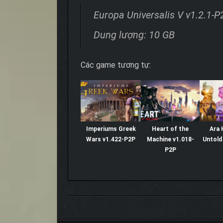
Europa Universalis V v1.2.1-P
Dung lượng: 10 GB
Các game tương tự:
Imperiums Greek
Heart of the
Ara 
Wars v1.422-P2P
Machine v1.018-
Untold
P2P