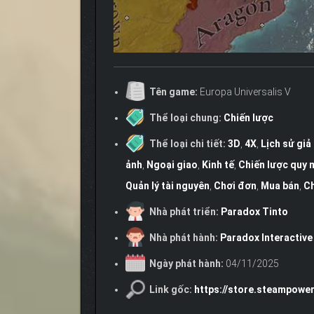
Tên game:
Europa Universalis V
Thể loại chung:
Chiến lược
Thể loại chi tiết:
3D
,
4X
,
Lịch sử giả
ảnh
,
Ngoại giao
,
Kinh tế
,
Chiến lược quy 
Quản lý tài nguyên
,
Chơi đơn
,
Mua bán
,
Ch
Nhà phát triển:
Paradox Tinto
Nhà phát hành:
Paradox Interactive
Ngày phát hành:
04/11/2025
Link gốc:
https://store.steampowe