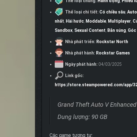
Thể loại chung:
Hành động
,
Phiêu l
Thể loại chi tiết:
Có chiều sâu
,
Auto
nhất
,
Hài hước
,
Moddable
,
Multiplayer
,
C
Sandbox
,
Sexual Content
,
Bắn súng
,
Góc 
Nhà phát triển:
Rockstar North
Nhà phát hành:
Rockstar Games
Ngày phát hành:
04/03/2025
Link gốc:
https://store.steampowered.com/app/
Grand Theft Auto V Enhanced
Dung lượng: 90 GB
Các game tương tự: