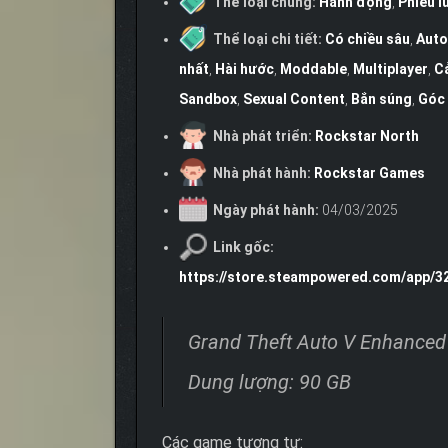
Thể loại chung:
Hành động
,
Phiêu l
Thể loại chi tiết:
Có chiều sâu
,
Auto
nhất
,
Hài hước
,
Moddable
,
Multiplayer
,
C
Sandbox
,
Sexual Content
,
Bắn súng
,
Góc 
Nhà phát triển:
Rockstar North
Nhà phát hành:
Rockstar Games
Ngày phát hành:
04/03/2025
Link gốc:
https://store.steampowered.com/app/
Grand Theft Auto V Enhanced
Dung lượng: 90 GB
Các game tương tự: