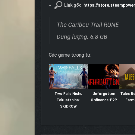
Link gốc:
https://store.steampowe
The Caribou Trail-RUNE
Dung lượng: 6.8 GB
Các game tương tự:
Two Falls Nishu
Unforgotten
Tales B
Takuatshina-
Ordinance-P2P
Farm
SKIDROW