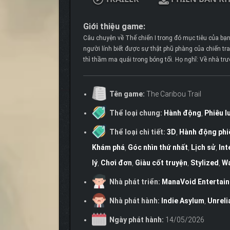
Giới thiệu game:
Câu chuyện về Thế chiến I trong đó mục tiêu của bạn 
người lính biết được sự thật phũ phàng của chiến tran
thì thầm ma quái trong bóng tối. Họ nghĩ: Về nhà trướ
Tên game:
The Caribou Trail
Thể loại chung:
Hành động
,
Phiêu l
Thể loại chi tiết:
3D
,
Hành động phi
Khám phá
,
Góc nhìn thứ nhất
,
Lịch sử
,
Int
lý
,
Chơi đơn
,
Giàu cốt truyện
,
Stylized
,
Wa
Nhà phát triển:
ManaVoid Entertai
Nhà phát hành:
Indie Asylum
,
Unreli
Ngày phát hành:
14/05/2026