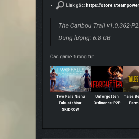
Link gốc:
https://store.steampowe
The Caribou Trail v1.0.362-P
Dung lượng: 6.8 GB
Các game tương tự:
Two Falls Nishu
Unforgotten
Tales B
Takuatshina-
Ordinance-P2P
Farm
SKIDROW