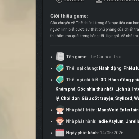
Giới thiệu game:
Câu chuyện về Thế chiến I trong đó mục tiêu của bạn 
người lính biết được sự thật phũ phàng của chiến tran
thì thầm ma quái trong bóng tối. Họ nghĩ: Về nhà trướ
Tên game:
The Caribou Trail
Thể loại chung:
Hành động
,
Phiêu l
Thể loại chi tiết:
3D
,
Hành động phi
Khám phá
,
Góc nhìn thứ nhất
,
Lịch sử
,
Int
lý
,
Chơi đơn
,
Giàu cốt truyện
,
Stylized
,
Wa
Nhà phát triển:
ManaVoid Entertai
Nhà phát hành:
Indie Asylum
,
Unreli
Ngày phát hành:
14/05/2026