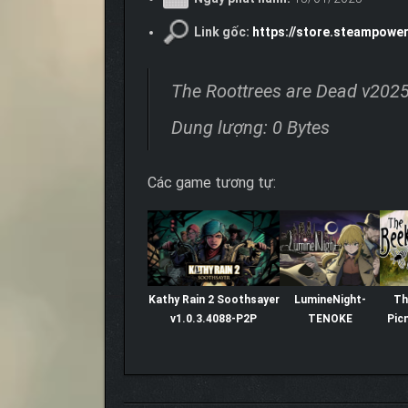
Link gốc:
https://store.steampow
The Roottrees are Dead v202
Dung lượng: 0 Bytes
Các game tương tự:
Kathy Rain 2 Soothsayer
LumineNight-
Th
v1.0.3.4088-P2P
TENOKE
Pic