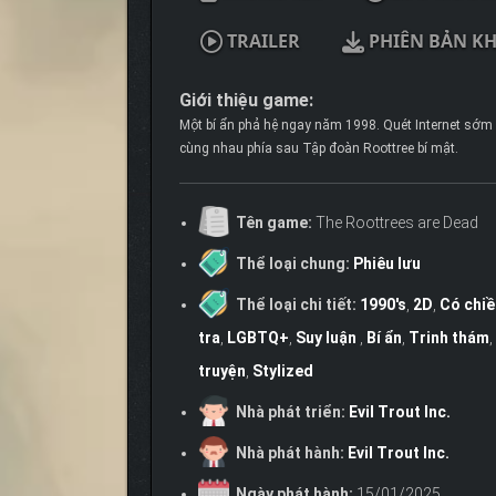
TRAILER
PHIÊN BẢN K
Giới thiệu game:
Một bí ẩn phả hệ ngay năm 1998. Quét Internet sớm c
cùng nhau phía sau Tập đoàn Roottree bí mật.
Tên game:
The Roottrees are Dead
Thể loại chung:
Phiêu lưu
Thể loại chi tiết:
1990's
,
2D
,
Có chiề
tra
,
LGBTQ+
,
Suy luận
,
Bí ẩn
,
Trinh thám
,
truyện
,
Stylized
Nhà phát triển:
Evil Trout Inc.
Nhà phát hành:
Evil Trout Inc.
Ngày phát hành:
15/01/2025