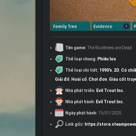
Tên game:
The Roottrees are Dead
Thể loại chung:
Phiêu lưu
Thể loại chi tiết:
1990's
,
2D
,
Có chi
Giải đố
,
Hoài cổ
,
Chơi đơn
,
Giàu cốt truy
Nhà phát triển:
Evil Trout Inc.
Nhà phát hành:
Evil Trout Inc.
Ngày phát hành:
15/01/2025
Link gốc:
https://store.steampow