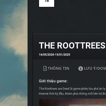
16
THE ROOTTREES
16/05/2026
•
15/01/2025
THÔNG TIN
LƯU Ý/DO
Giới thiệu game:
The Roottrees are Dead là game phiêu lưu phá án ly
Internet thời kỳ đầu, khám phá những mối liên hệ ẩn