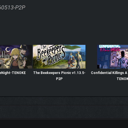
260513-P2P
eNight-TENOKE
The Beekeepers Picnic v1.13.5-
Confidential Killings 
P2P
TENO