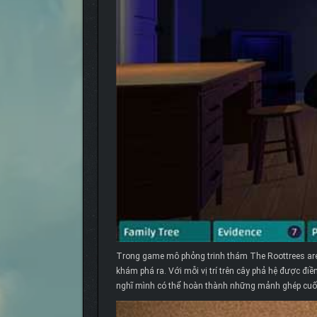
Trong game mô phỏng trinh thám The Roottrees are D
khám phá ra. Với mỗi vị trí trên cây phả hệ được đi
nghĩ mình có thể hoàn thành những mảnh ghép cuố