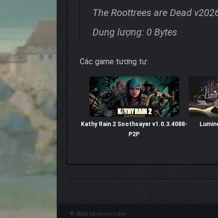
The Roottrees are Dead v20
Dung lượng: 0 Bytes
Các game tương tự:
Kathy Rain 2 Soothsayer v1.0.3.4088-
Lumin
P2P
© 2026 Skidrowcodex