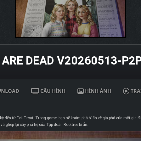
 ARE DEAD V20260513-P2
WNLOAD
CẤU HÌNH
HÌNH ẢNH
TRA
 kỳ đến từ Evil Trout. Trong game, bạn sẽ khám phá bí ẩn về gia phả của một gia 
 và ghép lại cây phả hệ của Tập đoàn Roottree bí ẩn.