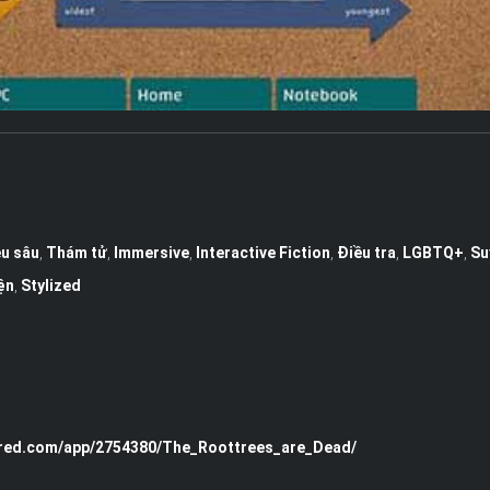
ều sâu
,
Thám tử
,
Immersive
,
Interactive Fiction
,
Điều tra
,
LGBTQ+
,
Su
ện
,
Stylized
ered.com/app/2754380/The_Roottrees_are_Dead/