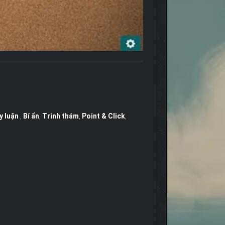
y luận
,
Bí ẩn
,
Trinh thám
,
Point & Click
,