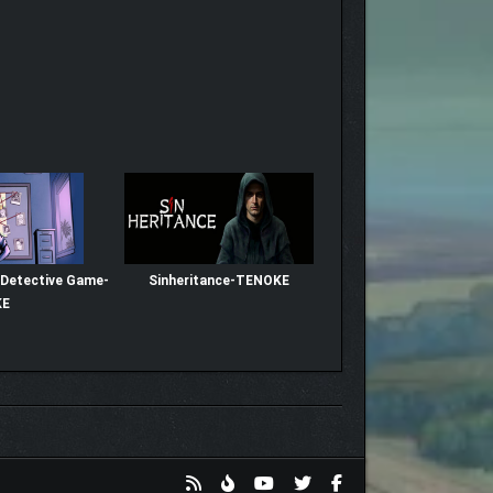
A Detective Game-
Sinheritance-TENOKE
KE