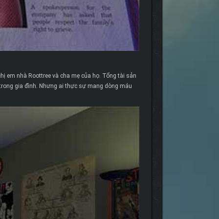
chị em nhà Roottree và cha mẹ của họ. Tổng tài sản
lại trong gia đình. Nhưng ai thực sự mang dòng máu