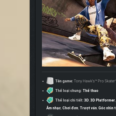
Tên game:
Tony Hawk's™ Pro Skater™
Thể loại chung:
Thể thao
Thể loại chi tiết:
3D
,
3D Platformer
Âm nhạc
,
Chơi đơn
,
Trượt ván
,
Góc nhìn 