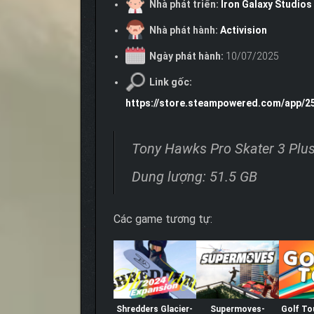
Nhà phát triển:
Iron Galaxy Studios
Nhà phát hành:
Activision
Ngày phát hành:
10/07/2025
Link gốc:
https://store.steampowered.com/app/
Tony Hawks Pro Skater 3 Plu
Dung lượng: 51.5 GB
Các game tương tự:
Shredders Glacier-
Supermoves-
Golf T