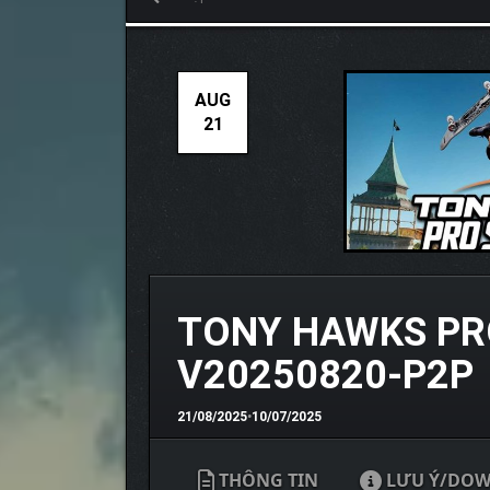
AUG
21
TONY HAWKS PRO
V20250820-P2P
21/08/2025
•
10/07/2025
THÔNG TIN
LƯU Ý/DO