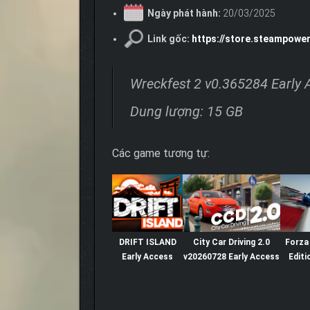
Ngày phát hành:
20/03/2025
Link gốc:
https://store.steampowe
Wreckfest 2 v0.365284 Early 
Dung lượng: 15 GB
Các game tương tự:
DRIFT ISLAND
City Car Driving 2.0
Forza
Early Access
v20260728 Early Access
Editi