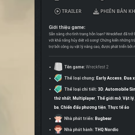
TRAILER
PHIÊN BẢN K
Giới thiệu game:
Sẵn sàng cho tình trạng hỗn loạn? Wreckfest đã trở 
với khả năng hủy diệt vô song! Chứng kiến ​​những tr
trợ bởi công cụ vật lý nâng cao, được phát triển bởi
Tên game:
Wreckfest 2
Thể loại chung:
Early Access
,
Đua x
Thể loại chi tiết:
3D
,
Automobile Si
thứ nhất
,
Multiplayer
,
Thế giới mở
,
Vật lý
ba
,
Chiến đấu phương tiện
,
Thực tế ảo
Nhà phát triển:
Bugbear
Nhà phát hành:
THQ Nordic