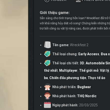
Giới thiệu game:
Sẵn sàng cho tình trạng hỗn loạn? Wreckfest đã trở 
với khả năng hủy diệt vô song! Chứng kiến ​​những tr
trợ bởi công cụ vật lý nâng cao, được phát triển bởi
Tên game:
Wreckfest 2
Thể loại chung:
Early Access
,
Đua x
Thể loại chi tiết:
3D
,
Automobile Si
thứ nhất
,
Multiplayer
,
Thế giới mở
,
Vật lý
ba
,
Chiến đấu phương tiện
,
Thực tế ảo
Nhà phát triển:
Bugbear
Nhà phát hành:
THQ Nordic
Ngày phát hành:
20/03/2025