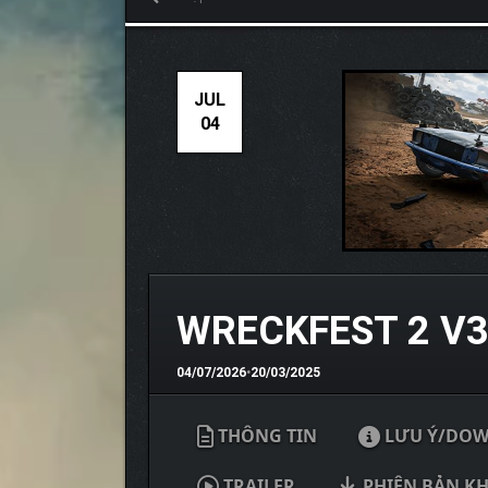
JUL
04
WRECKFEST 2 V3
04/07/2026
•
20/03/2025
THÔNG TIN
LƯU Ý/DO
TRAILER
PHIÊN BẢN K