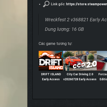
Link gốc:
https://store.steampowe
Wreckfest 2 v368821 Early A
Dung lượng: 16 GB
Các game tương tự:
DRIFT ISLAND
City Car Driving 2.0
Forza
Early Access
v20260728 Early Access
Editi